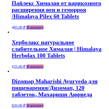
Пайлекс Хималая от варикозного
расширения вен и геморроя
/Himalaya Pilex 60 Tablets
485.00
₽
В корзину
Херболакс натуральное
слабительное Хималая | Himalaya
Herbolax 100 Tablets
425.00
₽
В корзину
Dizomap Maharishi Ayurvedа для
пищеварения/Дизомап, 120
таблеток, Махариши Аюрведа
820.00
₽
В корзину