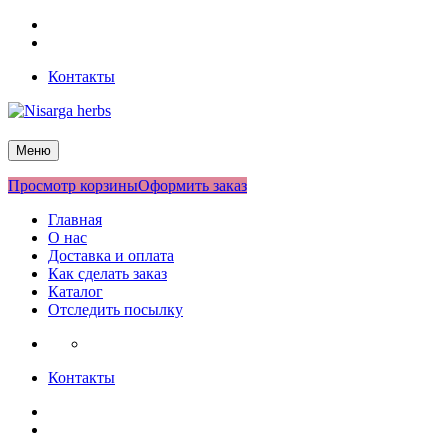
Перейти
Facebook
к
Twitter
содержимому
Контакты
Nisarga herbs
Меню
Просмотр корзины
Оформить заказ
Главная
О нас
Доставка и оплата
Как сделать заказ
Каталог
Отследить посылку
Контакты
Facebook
Twitter