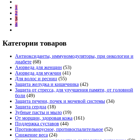
1
2
3
4
Категории товаров
Антиоксиданты, иммуномодуляторы, при онкологии и
диабете
(68)
Аюрведа для женщин
(53)
Аюрведа для мужчин
(41)
Для волос и ресниц
(55)
Защита желудка и кишечника
(42)
Защита от стресса, для улучшения памяти, от головной
боли
(49)
Защита печени, почек и мочевой системы
(34)
Защита сердца
(18)
Зубные пасты и мыло
(19)
От морщин, здоровая кожа
(161)
Поддержка суставов
(44)
Противовирусное, противоспалительное
(52)
Снижение веса
(24)