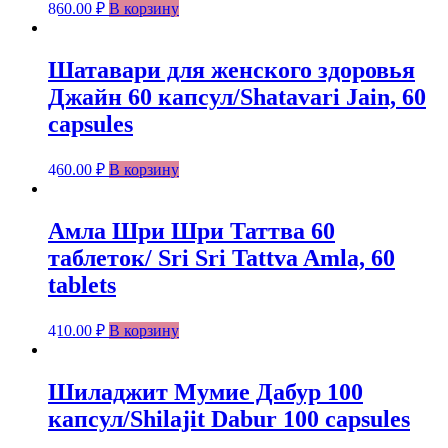
860.00
₽
В корзину
Шатавари для женского здоровья
Джайн 60 капсул/Shatavari Jain, 60
capsules
460.00
₽
В корзину
Амла Шри Шри Таттва 60
таблеток/ Sri Sri Tattva Amla, 60
tablets
410.00
₽
В корзину
Шиладжит Мумие Дабур 100
капсул/Shilajit Dabur 100 capsules