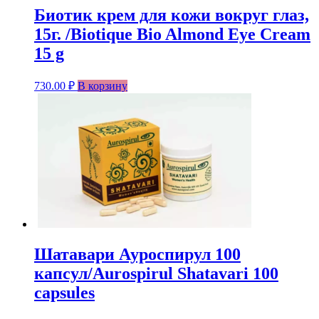
Биотик крем для кожи вокруг глаз,
15г. /Biotique Bio Almond Eye Cream
15 g
730.00
₽
В корзину
Шатавари Ауроспирул 100
капсул/Aurospirul Shatavari 100
capsules