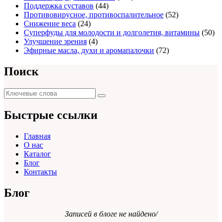
Поддержка суставов
(44)
Противовирусное, противоспалительное
(52)
Снижение веса
(24)
Суперфуды для молодости и долголетия, витамины
(50)
Улучшение зрения
(4)
Эфирные масла, духи и аромапалочки
(72)
Поиск
Поиск
Поиск
для:
Быстрые ссылки
Главная
О нас
Каталог
Блог
Контакты
Блог
Записей в блоге не найдено/