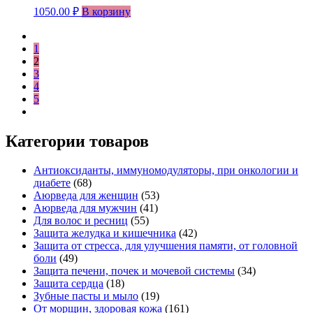
1050.00
₽
В корзину
1
2
3
4
5
Категории товаров
Антиоксиданты, иммуномодуляторы, при онкологии и
диабете
(68)
Аюрведа для женщин
(53)
Аюрведа для мужчин
(41)
Для волос и ресниц
(55)
Защита желудка и кишечника
(42)
Защита от стресса, для улучшения памяти, от головной
боли
(49)
Защита печени, почек и мочевой системы
(34)
Защита сердца
(18)
Зубные пасты и мыло
(19)
От морщин, здоровая кожа
(161)