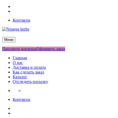
Перейти
Facebook
к
Twitter
содержимому
Контакты
Nisarga herbs
Меню
Просмотр корзины
Оформить заказ
Главная
О нас
Доставка и оплата
Как сделать заказ
Каталог
Отследить посылку
Контакты
Facebook
Twitter